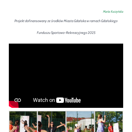
Marta Kuczyńska
Projekt dofinansowany ze środków Miasta Gdańska w ramach Gdańskiego
Funduszu Sportowo-Rekreacyjnego 2025