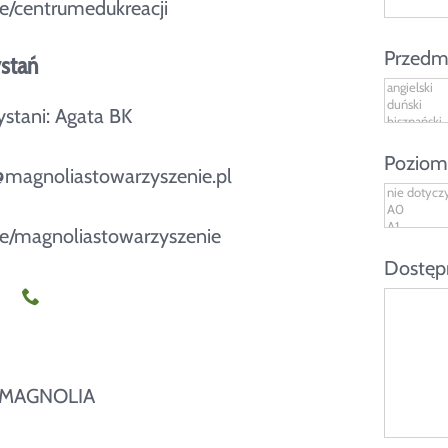
/centrumedukreacji
Przedm
stań
ystani: Agata BK
Poziom
@magnoliastowarzyszenie.pl
/magnoliastowarzyszenie
Dostępn
e MAGNOLIA