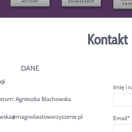
METODY
EDUKATORZY
PRZ
Kontakt
DANE
ji
Imię i 
trum: Agnieszka Blachowska
owska@magnoliastowarzyszenie.pl
Email*