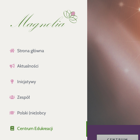
Przejdź
do
zawartości
Strona główna
Aktualności
Inicjatywy
Zespół
Polski (nie)obcy
Centrum Edukreacji
CENTRUM