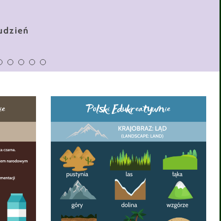
s. bałwan
rudzień