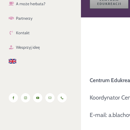
A może herbata?
EDUKREACJI
Partnerzy
Kontakt
Wesprzyj ideę
Centrum Edukreac
Koordynator Cen
Facebook
Instagram
YouTube
Email
Phone
E-mail: a.blach