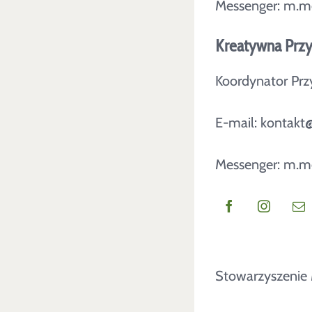
Messenger:
m.me
Kreatywna Przy
Koordynator Prz
E-mail: kontakt
Messenger:
m.me
x
Stowarzyszeni