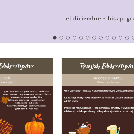
снеговик /sniegowik/ - ro
el diciembre - hiszp. g