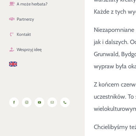
A może herbata?
Każde z tych wyd
Partnerzy
Niezapomniane p
Kontakt
jak i dalszych. 
Wesprzyj ideę
Grunwald, Bydgo
wypraw była okaz
Z końcem czerwc
uczestników. To 
Facebook
Instagram
YouTube
Email
Phone
wielokulturowym
Chcielibyśmy te