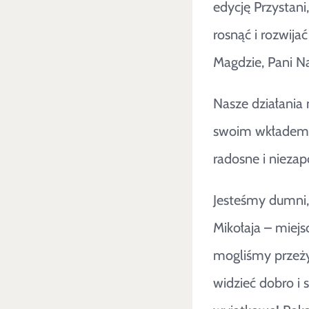
edycję Przystani
rosnąć i rozwijać
Magdzie, Pani Nad
Nasze działania
swoim wkładem pr
radosne i nieza
Jesteśmy dumni,
Mikołaja – miejs
mogliśmy przeży
widzieć dobro i 