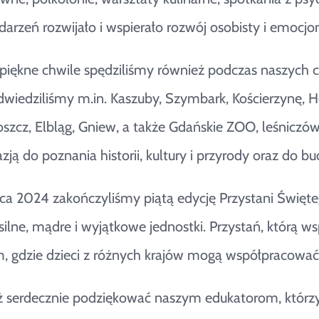
arzeń rozwijało i wspierało rozwój osobisty i emocjon
iękne chwile spędziliśmy również podczas naszych c
Odwiedziliśmy m.in. Kaszuby, Szymbark, Kościerzynę, He
szcz, Elbląg, Gniew, a także Gdańskie ZOO, leśniczó
ją do poznania historii, kultury i przyrody oraz do 
a 2024 zakończyliśmy piątą edycję Przystani Święte
silne, mądre i wyjątkowe jednostki. Przystań, którą ws
, gdzie dzieci z różnych krajów mogą współpracować,
ż serdecznie podziękować naszym edukatorom, którzy