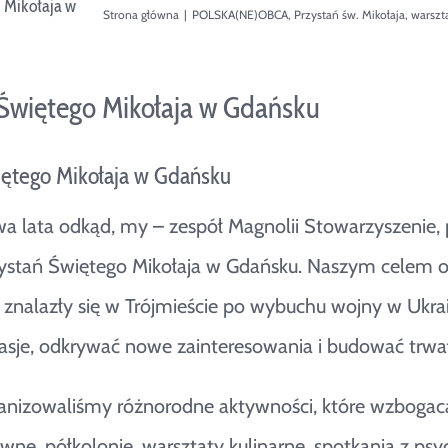
 Mikołaja w
Strona główna
|
POLSKA(NE)OBCA
,
Przystań św. Mikołaja
,
warszt
 Świętego Mikołaja w Gdańsku
iętego Mikołaja w Gdańsku
a lata odkąd, my – zespół Magnolii Stowarzyszenie, 
stań Świętego Mikołaja w Gdańsku. Naszym celem od p
 znalazły się w Trójmieście po wybuchu wojny w Ukrai
asje, odkrywać nowe zainteresowania i budować trwał
ganizowaliśmy różnorodne aktywności, które wzbogaca
wne, półkolonie, warsztaty kulinarne, spotkania z psy