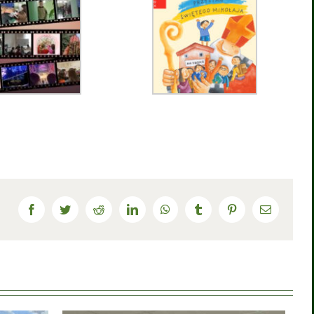
Facebook
Twitter
Reddit
LinkedIn
WhatsApp
Tumblr
Pinterest
Email