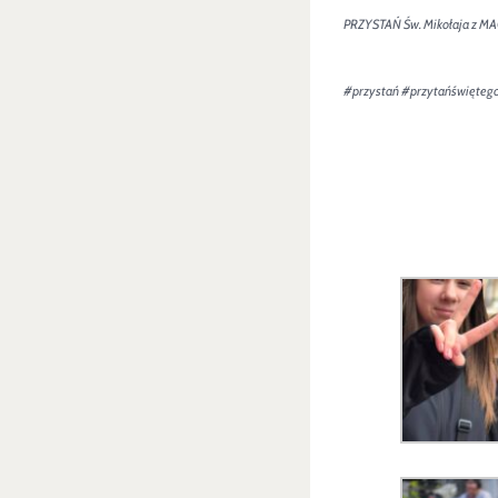
PRZYSTAŃ Św. Mikołaja z MA
#przystań
#przytańświęteg