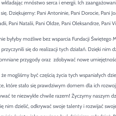
, wkładając mnóstwo serca i energii. Ich zaangażowani
 się. Dziękujemy: Pani Antoninie, Pani Dorocie, Pani Jo
ii, Pani Natalii, Pani Oldze, Pani Oleksandrze, Pani Vik
 nie byłyby możliwe bez wsparcia Fundacji Świętego M
zyczynili się do realizacji tych działań. Dzięki nim
pomniane przygody oraz zdobywać nowe umiejętnośc
 że mogliśmy być częścią życia tych wspaniałych dzi
ce, które stało się prawdziwym domem dla ich rozwoju
wać te niezwykłe chwile razem! Życzymy naszym dziec
się nim dzielić, odkrywać swoje talenty i rozwijać swo