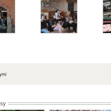
nymi
sy