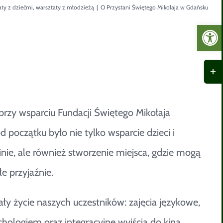
aty z dziećmi
,
warsztaty z młodzieżą
|
O Przystani Świętego Mikołaja w Gdańsku
Otwórz 
Togg
Slid
Bar
przy wsparciu Fundacji Świętego Mikołaja
Area
oczątku było nie tylko wsparcie dzieci i
nie, ale również stworzenie miejsca, gdzie mogą
e przyjaźnie.
ły życie naszych uczestników: zajęcia językowe,
chologiem oraz integracyjne wyjścia do kina.