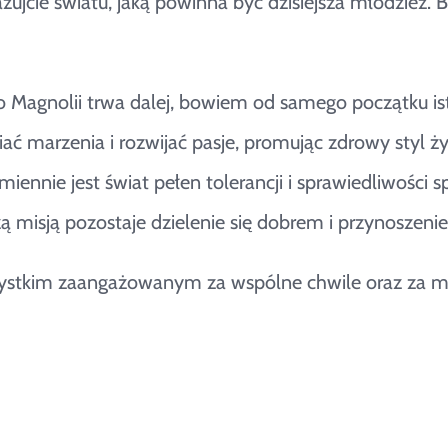
ujcie światu, jaką powinna być dzisiejsza młodzież. B
o Magnolii trwa dalej, bowiem od samego początku is
iać marzenia i rozwijać pasje, promując zdrowy styl ż
miennie jest świat pełen tolerancji i sprawiedliwości
ą misją pozostaje dzielenie się dobrem i przynoszenie
stkim zaangażowanym za wspólne chwile oraz za możli