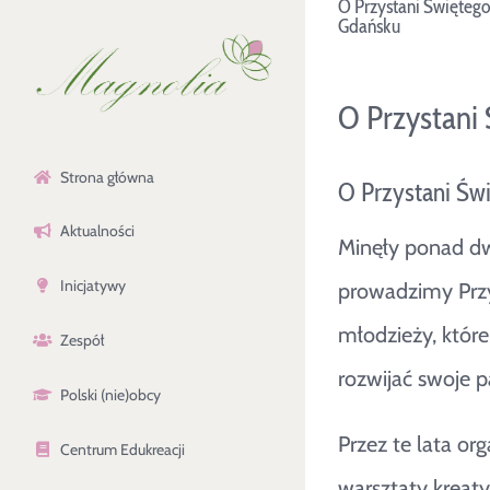
O Przystani Świętego
Przejdź
Gdańsku
do
zawartości
O Przystani
Strona główna
O Przystani Św
Aktualności
Minęły ponad dw
Inicjatywy
prowadzimy Przy
młodzieży, które
Zespół
rozwijać swoje p
Polski (nie)obcy
Przez te lata or
Centrum Edukreacji
warsztaty kreaty