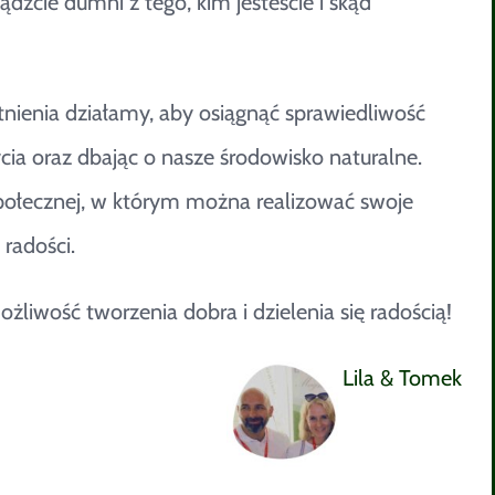
ądźcie dumni z tego, kim jesteście i skąd
tnienia działamy, aby osiągnąć sprawiedliwość
ycia oraz dbając o nasze środowisko naturalne.
 społecznej, w którym można realizować swoje
 radości.
wość tworzenia dobra i dzielenia się radością!
Lila & Tomek