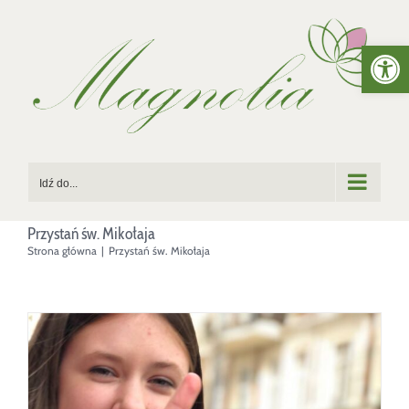
Przejdź
Otwórz 
do
zawartości
Idź do...
Przystań św. Mikołaja
Strona główna
|
Przystań św. Mikołaja