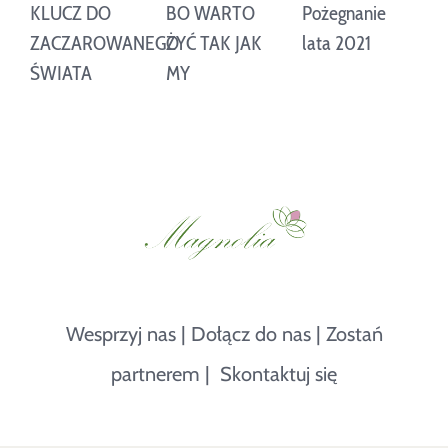
KLUCZ DO
BO WARTO
Pożegnanie
M
ZACZAROWANEGO
ŻYĆ TAK JAK
lata 2021
K
ŚWIATA
MY
p
l
Wesprzyj nas
|
Dołącz do nas
|
Zostań
partnerem
|
Skontaktuj się