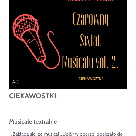
­CIEKAWOSTKI
Musicale teatralne
1. Zakłada się, że musical „Upiór w operze” obejrzało do