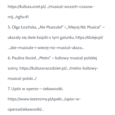
https://kultura.onet.pl/…/musical-wszech-czasow-
mij…/rgfsc41
5. Olga Łozińska, „Ale Musicale!” i „Więcej Niż Musical” –
ukazały się dwie książki o tym gatunku,
https://dzieje.pl/
…/ale-musicale-i-wiecej-niz-musical-ukaza…
6. Paulina Kozioł, „Metro” – kultowy musical polskiej
sceny,
https://kulturanacodzien.pl/…/metro-kultowy-
musical-polski…/
7. Upiór w operze – ciekawostki,
https://www.teatrroma.pl/spekt…/upior-w-
operze/ciekawostki/…