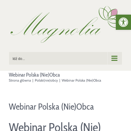
Przejdź
Otwórz 
do
zawartości
Idź do...
Webinar Polska (Nie)Obca
Strona główna
|
Polski(nie)obcy
|
Webinar Polska (Nie)Obca
Webinar Polska (Nie)Obca
Webinar Polska (Nie)