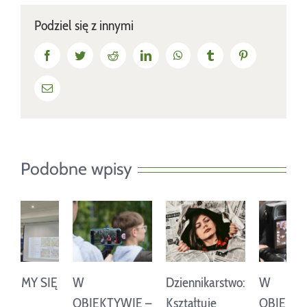
Podziel się z innymi
Facebook
Twitter
Reddit
LinkedIn
WhatsApp
Tumblr
Pinterest
Email
Podobne wpisy
W
Dziennikarstwo:
W
J
OBIEKTYWIE –
Kształtuje
OBIEKTYWIE –
R