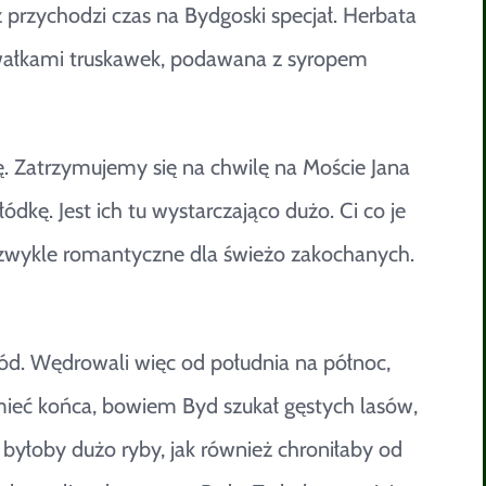
z przychodzi czas na Bydgoski specjał. Herbata
wałkami truskawek, podawana z syropem
ę. Zatrzymujemy się na chwilę na Moście Jana
dkę. Jest ich tu wystarczająco dużo. Ci co je
niezwykle romantyczne dla świeżo zakochanych.
d. Wędrowali więc od południa na północ,
e mieć końca, bowiem Byd szukał gęstych lasów,
byłoby dużo ryby, jak również chroniłaby od