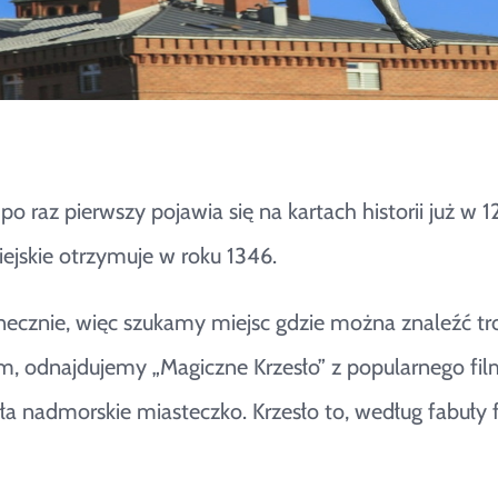
 po raz pierwszy pojawia się na kartach historii już w
ejskie otrzymuje w roku 1346.
łonecznie, więc szukamy miejsc gdzie można znaleźć t
m, odnajdujemy „Magiczne Krzesło” z popularnego fil
ła nadmorskie miasteczko. Krzesło to, według fabuły