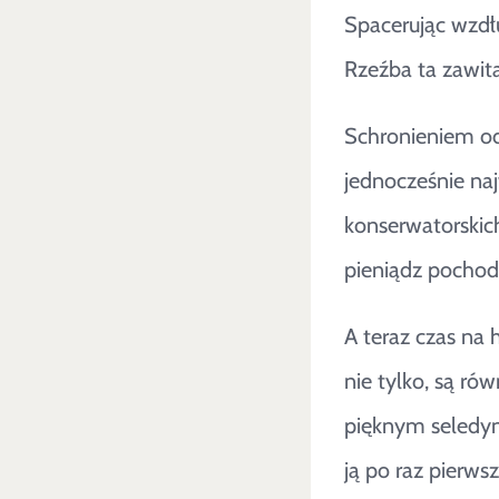
Spacerując wzdłu
Rzeźba ta zawita
Schronieniem od
jednocześnie naj
konserwatorskic
pieniądz pochodz
A teraz czas na 
nie tylko, są ró
pięknym seledyn
ją po raz pierws