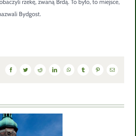
k zobaczyli rzekę, zwaną Brdą. To było, to miejsce,
nazwali Bydgost.
Facebook
Twitter
Reddit
LinkedIn
WhatsApp
Tumblr
Pinterest
Email