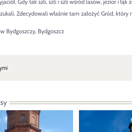
aciół. Gdy tak szli, szli i szli wśród lasów, jezior i łą
szukali. Zdecydowali właśnie tam założyć Gród, który 
a w Bydgoszczy, Bydgoszcz
nymi
sy