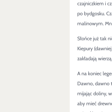
czajniczkiem i c
po bydgosku. Cz
malinowym. Mn
Słońce już tak n
Kiepury (dawniej
zakładają wierzą
A na koniec leg
Dawno, dawno te
mijając doliny, 
aby mieć drewno