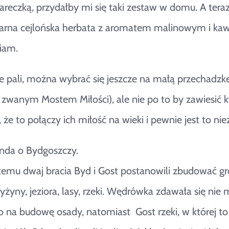
zareczką, przydałby mi się taki zestaw w domu. A tera
arna cejlońska herbata z aromatem malinowym i ka
iam.
ie pali, można wybrać się jeszcze na małą przechadzk
 zwanym Mostem Miłości), ale nie po to by zawiesić kłó
, że to połączy ich miłość na wieki i pewnie jest to 
enda o Bydgoszczy.
mu dwaj bracia Byd i Gost postanowili zbudować gró
wyżyny, jeziora, lasy, rzeki. Wędrówka zdawała się ni
 na budowę osady, natomiast Gost rzeki, w której to 