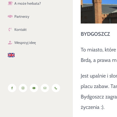
A może herbata?
Partnerzy
Kontakt
BYDGOSZCZ
Wesprzyj ideę
To miasto, które
Brdą, a prawa mi
Jest upalnie i s
placu zabaw. Ta
Facebook
Instagram
YouTube
Email
Phone
Bydgoszcz zagra
życzenia :).