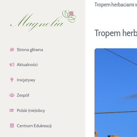
Tropem herbaciarni 
Przejdź
do
zawartości
Tropem herb
Strona główna
Aktualności
Inicjatywy
Zespół
Polski (nie)obcy
Centrum Edukreacji