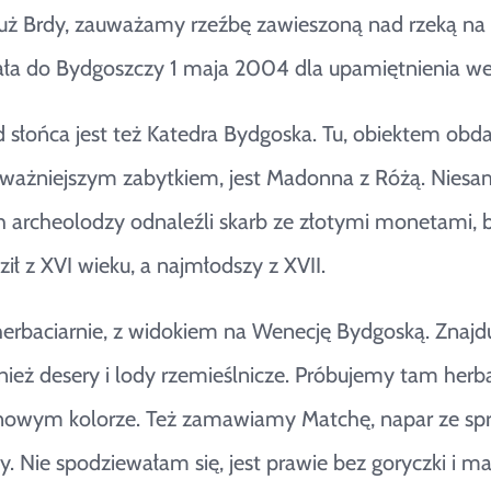
ż Brdy, zauważamy rzeźbę zawieszoną nad rzeką na li
ła do Bydgoszczy 1 maja 2004 dla upamiętnienia wejśc
 słońca jest też Katedra Bydgoska. Tu, obiektem ob
ważniejszym zabytkiem, jest Madonna z Różą. Niesamo
h archeolodzy odnaleźli skarb ze złotymi monetami, b
ił z XVI wieku, a najmłodszy z XVII.
herbaciarnie, z widokiem na Wenecję Bydgoską. Znajd
wnież desery i lody rzemieślnicze. Próbujemy tam her
owym kolorze. Też zamawiamy Matchę, napar ze spro
zy. Nie spodziewałam się, jest prawie bez goryczki i