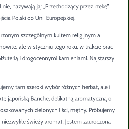
nie, nazywają ją: „Przechodzący przez rzekę”.
ia Polski do Unii Europejskiej.
darzonym szczególnym kultem religijnym a
wite, ale w styczniu tego roku, w trakcie prac
iżuterią i drogocennymi kamieniami. Najstarszy
ujemy tam szeroki wybór różnych herbat, ale i
batę japońską Banchę, delikatną aromatyczną o
szkowanych zielonych liści, mętny. Próbujemy
 ma niezwykle świeży aromat. Jestem zauroczona