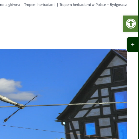
trona główna
|
Tropem herbaciarni
|
Tropem herbaciarni w Polsce – Bydgoszcz
Otwórz 
Togg
Slid
Bar
Area