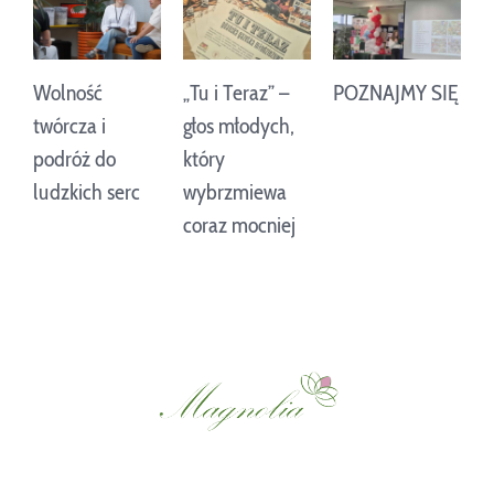
Wolność
„Tu i Teraz” –
POZNAJMY SIĘ
twórcza i
głos młodych,
O
podróż do
który
G
ludzkich serc
wybrzmiewa
coraz mocniej
G