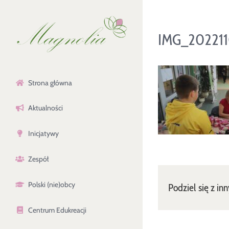
Przejdź
do
IMG_202211
zawartości
Strona główna
Aktualności
Inicjatywy
Zespół
Polski (nie)obcy
Podziel się z in
Centrum Edukreacji