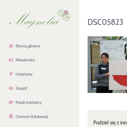
Przejdź
do
DSC05823
zawartości
Strona główna
Aktualności
Inicjatywy
Zespół
Polski (nie)obcy
Centrum Edukreacji
Podziel się z in