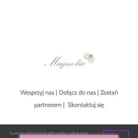
Wesprzyj nas
|
Dołącz do nas
|
Zostań
partnerem
|
Skontaktuj się
© Copyright 2018 -
2026 |
Magnolia - Stowarzyszenie
|
Polityka
Ta strona wykorzystuje pliki cookie i usługi stron
Ok