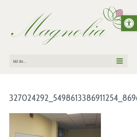
Przejdź
Otwórz 
do
zawartości
Idź do...
327024292_5498613386911254_869