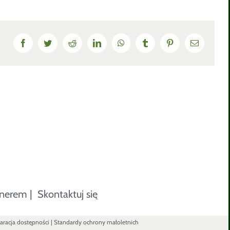
Facebook
Twitter
Reddit
LinkedIn
WhatsApp
Tumblr
Pinterest
Email
tnerem
|
Skontaktuj się
aracja dostępności
|
Standardy ochrony małoletnich