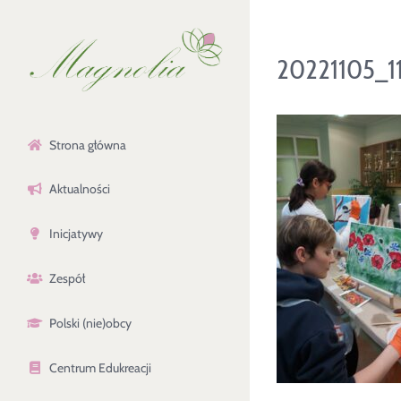
Przejdź
do
20221105_11
zawartości
Strona główna
Aktualności
Inicjatywy
Zespół
Polski (nie)obcy
Centrum Edukreacji