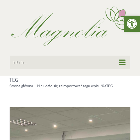
Przejdź
Otwórz 
do
zawartości
Idź do...
TEG
Strona główna
|
Nie udało się zaimportować tagu wpisu %s
TEG